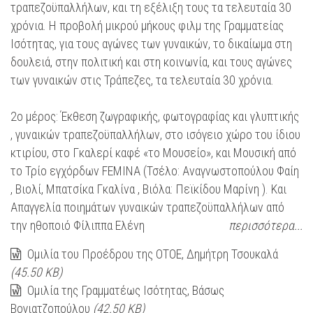
τραπεζοϋπαλλήλων, και τη εξέλιξη τους τα τελευταία 30
χρόνια. Η προβολή μικρού μήκους φιλμ της Γραμματείας
Ισότητας, για τους αγώνες των γυναικών, το δικαίωμα στη
δουλειά, στην πολιτική και στη κοινωνία, και τους αγώνες
των γυναικών στις Τράπεζες, τα τελευταία 30 χρόνια.
2ο μέρος: Έκθεση ζωγραφικής, φωτογραφίας και γλυπτικής
, γυναικών τραπεζοϋπαλλήλων, στο ισόγειο χώρο του ίδιου
κτιρίου, στο Γκαλερί καφέ «το Μουσείο», και Μουσική από
το Τρίο εγχόρδων FEMINA (Τσέλο: Αναγνωστοπούλου Φαίη
, Βιολί, Μπατσίκα Γκαλίνα , Βιόλα: Πεϊκίδου Μαρίνη ). Και
Απαγγελία ποιημάτων γυναικών τραπεζοϋπαλλήλων από
την ηθοποιό Φίλιππα Ελένη
περισσότερα...
Ομιλία του Προέδρου της ΟΤΟΕ, Δημήτρη Τσουκαλά
(45.50 KB)
Ομιλία της Γραμματέως Ισότητας, Βάσως
Βογιατζοπούλου
(42.50 KB)