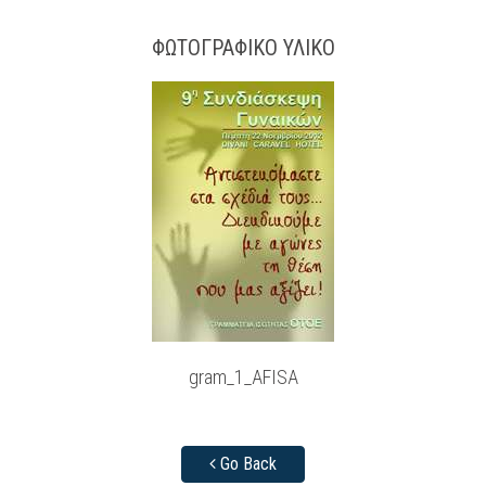
ΦΩΤΟΓΡΑΦΙΚΌ ΥΛΙΚΌ
gram_1_AFISA
Go Back